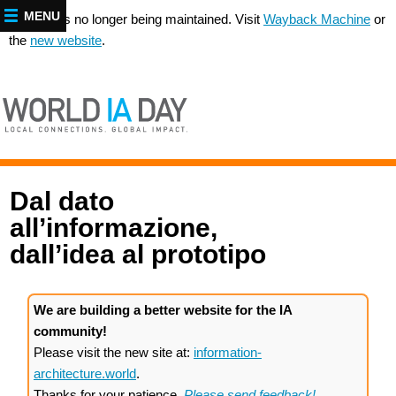
MENU
This site is no longer being maintained. Visit
Wayback Machine
or
the
new website
.
Dal dato
all’informazione,
dall’idea al prototipo
We are building a better website for the IA
community!
Please visit the new site at:
information-
architecture.world
.
Thanks for your patience.
Please send feedback!